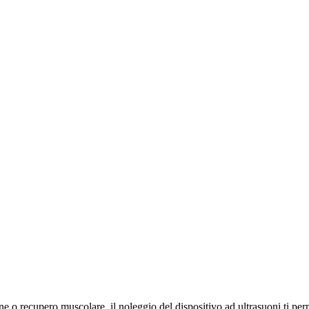
 o recupero muscolare, il noleggio del dispositivo ad ultrasuoni ti perm